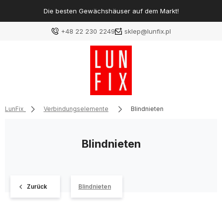
Die besten Gewächshäuser auf dem Markt!
+48 22 230 2249
sklep@lunfix.pl
LunFix
Verbindungselemente
Blindnieten
Blindnieten
Zurück
Blindnieten