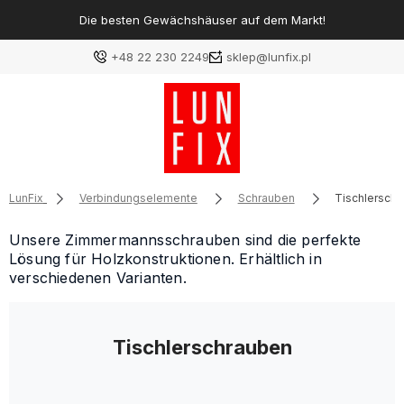
Die besten Gewächshäuser auf dem Markt!
+48 22 230 2249
sklep@lunfix.pl
LunFix
Verbindungselemente
Schrauben
Tischlersch
Unsere Zimmermannsschrauben sind die perfekte
Lösung für Holzkonstruktionen. Erhältlich in
verschiedenen Varianten.
Tischlerschrauben