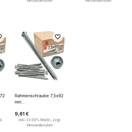
Versandkosten
Versandkosten
Zum Warenkorb
Zum Warenkorb
 Favoriten
Zu Favoriten
x72
Rahmenschraube 7,5x92
mm
ben
Fensterrahmenschrauben
9,81 €
Senkkopf 100 Stück
l.
inkl. 23.00% MwSt., zzgl.
Versandkosten