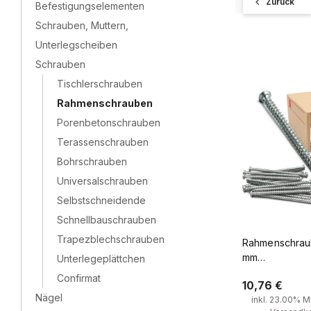
Zurück
Befestigungselementen
Schrauben, Muttern,
Unterlegscheiben
Schrauben
Tischlerschrauben
Rahmenschrauben
Porenbetonschrauben
Terassenschrauben
Bohrschrauben
Universalschrauben
Selbstschneidende
Schnellbauschrauben
Trapezblechschrauben
Rahmenschraub
mm
Unterlegeplättchen
Fensterrahme
Confirmat
10,76 €
Senkkopf 100 
Nägel
inkl. 23.00% Mw