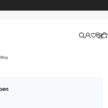
Blog
Entdecken Sie unser aktuelles Sortiment oder
melden Sie sich an, um die in der vorherigen
Sitzung gespeicherten Produkte
wiederherzustellen.
ben