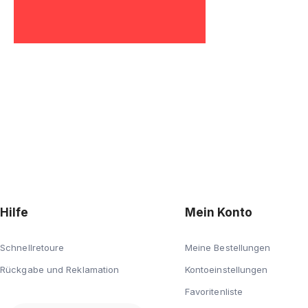
ten!
für etwaige Unannehmlichke
Hilfe
Mein Konto
Schnellretoure
Meine Bestellungen
Rückgabe und Reklamation
Kontoeinstellungen
Favoritenliste