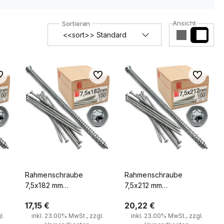
Ansicht
 Favoriten
Zu Favoriten
Zu Favorit
Rahmenschraube
Rahmenschraube
7,5x182 mm
7,5x212 mm
ben
Fensterrahmenschrauben
Fensterrahmenschrauben
17,15 €
20,22 €
Senkkopf 100 Stück
Senkkopf 100 Stück
l.
inkl. 23.00% MwSt., zzgl.
inkl. 23.00% MwSt., zzgl.