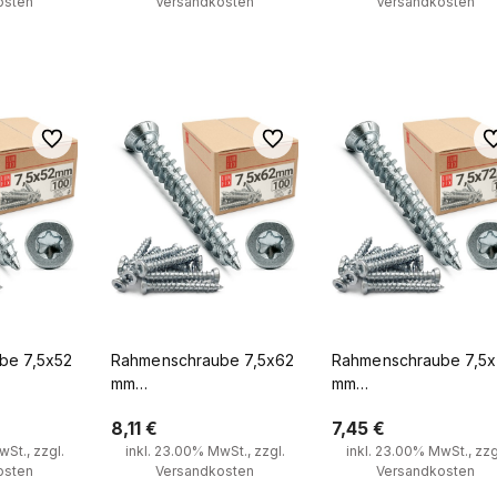
osten
Versandkosten
Versandkosten
nkorb
Zum Warenkorb
Zum Warenkorb
Zu Favoriten
Zu Favoriten
Zu
be 7,5x52
Rahmenschraube 7,5x62
Rahmenschraube 7,5
mm
mm
nschrauben
Fensterrahmenschrauben
Fensterrahmenschrau
8,11 €
7,45 €
Stück
Senkkopf 100 Stück
Senkkopf 100 Stück
St., zzgl.
inkl. 23.00% MwSt., zzgl.
inkl. 23.00% MwSt., zzg
osten
Versandkosten
Versandkosten