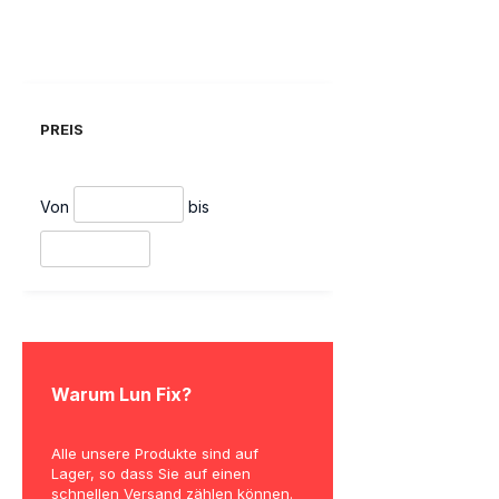
Zum Ware
PREIS
Von
bis
Warum Lun Fix?
bsite
Alle unsere Produkte sind auf
Die deutsche Version der W
Lager, so dass Sie auf einen
befindet sich derzeit in der
gen uns
schnellen Versand zählen können.
Entwicklung. Wir entschuld