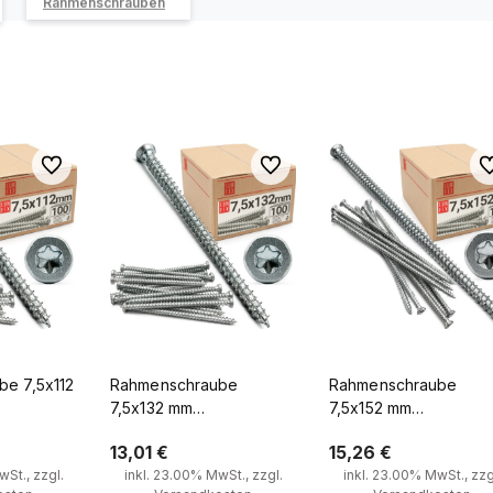
Rahmenschrauben
Zu Favoriten
Zu Favoriten
Zu
e 7,5x112
Rahmenschraube
Rahmenschraube
7,5x132 mm
7,5x152 mm
nschrauben
Fensterrahmenschrauben
Fensterrahmenschrau
13,01 €
15,26 €
Stück
Senkkopf 100 Stück
Senkkopf 100 Stück
St., zzgl.
inkl. 23.00% MwSt., zzgl.
inkl. 23.00% MwSt., zzg