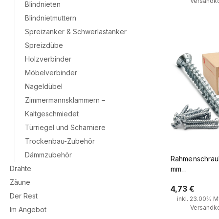
Versandk
Blindnieten
Blindnietmuttern
Zum Ware
Spreizanker & Schwerlastanker
Spreizdübe
Holzverbinder
Möbelverbinder
Nageldübel
Zimmermannsklammern –
Kaltgeschmiedet
Türriegel und Scharniere
Trockenbau-Zubehör
Dämmzubehör
Rahmenschrau
Drähte
mm
Fensterrahme
Zäune
4,73 €
Senkkopf 100 
Der Rest
inkl. 23.00% Mw
Versandk
Im Angebot