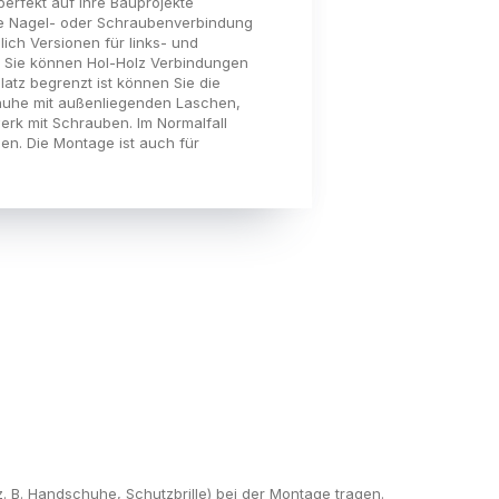
erfekt auf Ihre Bauprojekte
ige Nagel- oder Schraubenverbindung
ich Versionen für links- und
n. Sie können Hol-Holz Verbindungen
atz begrenzt ist können Sie die
huhe mit außenliegenden Laschen,
rk mit Schrauben. Im Normalfall
en. Die Montage ist auch für
B. Handschuhe, Schutzbrille) bei der Montage tragen.