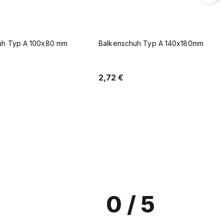
uh Typ A 140x180mm
Balkenschuh Typ A 40x110 mm
1,30 €
In den Warenkorb
In den Warenkorb
0
/ 5