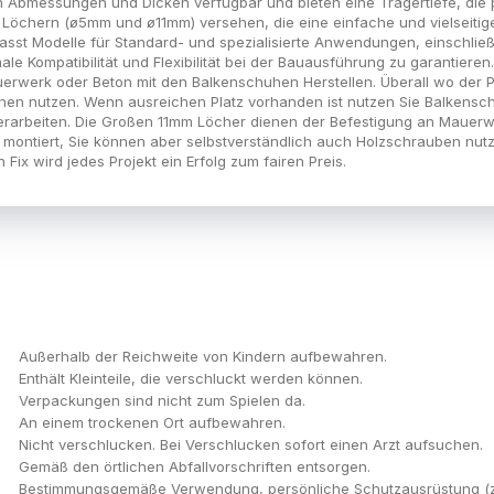
n Abmessungen und Dicken verfügbar und bieten eine Trägertiefe, die p
hen Löchern (ø5mm und ø11mm) versehen, die eine einfache und vielseit
sst Modelle für Standard- und spezialisierte Anwendungen, einschließl
le Kompatibilität und Flexibilität bei der Bauausführung zu garantiere
rwerk oder Beton mit den Balkenschuhen Herstellen. Überall wo der Pl
hen nutzen. Wenn ausreichen Platz vorhanden ist nutzen Sie Balkensc
erarbeiten. Die Großen 11mm Löcher dienen der Befestigung an Mauerwe
ontiert, Sie können aber selbstverständlich auch Holzschrauben nutz
Fix wird jedes Projekt ein Erfolg zum fairen Preis.
Außerhalb der Reichweite von Kindern aufbewahren.
Enthält Kleinteile, die verschluckt werden können.
Verpackungen sind nicht zum Spielen da.
An einem trockenen Ort aufbewahren.
Nicht verschlucken. Bei Verschlucken sofort einen Arzt aufsuchen.
Gemäß den örtlichen Abfallvorschriften entsorgen.
Bestimmungsgemäße Verwendung, persönliche Schutzausrüstung (z. 