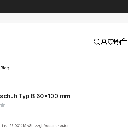
Blog
Entdecken Sie unser aktuelles Sortiment oder
melden Sie sich an, um die in der vorherigen
nschuh Typ B 60x100 mm
Sitzung gespeicherten Produkte
wiederherzustellen.
inkl. 23.00% MwSt., zzgl. Versandkosten