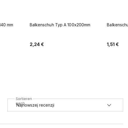
x200mm
Balkenschuh Typ A 100x80 mm
Balkensch
1,51 €
2,72 €
b
In den Warenkorb
Sortieren
nach