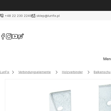
+48 22 230 2249
sklep@lunfix.pl
Men
LunFix
Verbindungselemente
Holzverbinder
Balkenschu