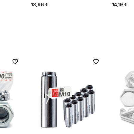
13,96 €
14,19 €
b
In den Warenkorb
Zu Favoriten
Zu Favoriten