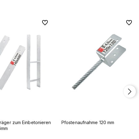
Zu Favoriten
Zu Favoriten
Zu Fav
Zu Fav
räger zum Einbetonieren
Pfostenaufnahme 120 mm
6mm