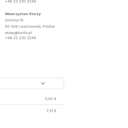
+48 22 230 2249
Wawrzyniec Koczy
Gminna 15
05-506 Lesznowola, Polska
sklep@lunfix.pl
+48 22 230 2249
0,00 €
7,31 €