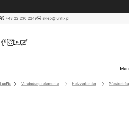
+48 22 230 2249
sklep@lunfix.pl
Men
LunFix
Verbindungselemente
Holzverbinder
Pfostenträ