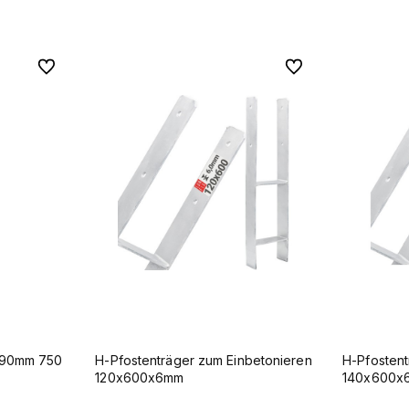
Zu Favoriten
Zu Favoriten
Zu Favoriten
Zu Favoriten
Ø90mm 750
H-Pfostenträger zum Einbetonieren
H-Pfostent
120x600x6mm
140x600x