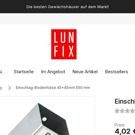
Die besten Gewächshäuser auf dem Markt!
ü
Startseite
Im Angebot
Neue Artikel
Bestsellers
ge
Einschlag-Bodenhülse 45x45mm 550 mm
Einsc
Preis:
4,02 