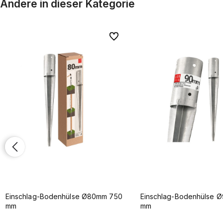
Andere in dieser Kategorie
iten
iten
Zu Favoriten
Zu Favoriten
Einschlag-Bodenhülse Ø80mm 750
Einschlag-Bodenhülse 
mm
mm