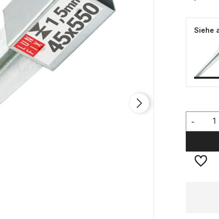
Siehe 
-
Verfügbarkeit:
große Menge