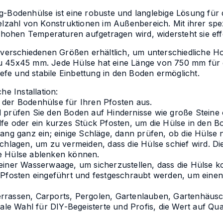
g-Bodenhülse ist eine robuste und langlebige Lösung für
elzahl von Konstruktionen im Außenbereich. Mit ihrer spe
i hohen Temperaturen aufgetragen wird, widersteht sie ef
n verschiedenen Größen erhältlich, um unterschiedliche
zu 45x45 mm. Jede Hülse hat eine Länge von 750 mm für
iefe und stabile Einbettung in den Boden ermöglicht.
he Installation:
der Bodenhülse für Ihren Pfosten aus.
 prüfen Sie den Boden auf Hindernisse wie große Steine
lfe oder ein kurzes Stück Pfosten, um die Hülse in den B
ang ganz ein; einige Schläge, dann prüfen, ob die Hülse 
chlagen, um zu vermeiden, dass die Hülse schief wird. Die
e Hülse ablenken können.
iner Wasserwaage, um sicherzustellen, dass die Hülse kor
 Pfosten eingeführt und festgeschraubt werden, um einen
rrassen, Carports, Pergolen, Gartenlauben, Gartenhäusc
ale Wahl für DIY-Begeisterte und Profis, die Wert auf Qual