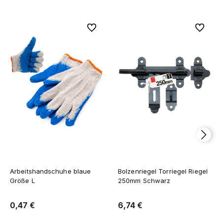
Zu Favoriten
Zu Favor
Arbeitshandschuhe blaue
Bolzenriegel Torriegel Riegel
Größe L
250mm Schwarz
0,47 €
6,74 €