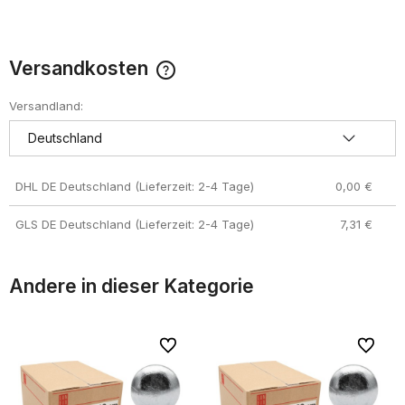
Versandkosten
Der Preis enthält keine eventuell anfallenden
Zahlungskosten
Versandland:
DHL DE Deutschland (Lieferzeit: 2-4 Tage)
0,00 €
GLS DE Deutschland (Lieferzeit: 2-4 Tage)
7,31 €
Andere in dieser Kategorie
riten
riten
Zu Favoriten
Zu Favoriten
Zu Favor
Zu Favor