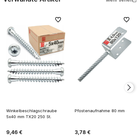
Zu Favoriten
Zu Favor
Winkelbeschlagschraube
Pfostenaufnahme 80 mm
5x40 mm TX20 250 St.
9,46 €
3,78 €