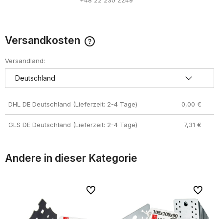
Versandkosten
Der Preis enthält keine eventuell anfallenden
Zahlungskosten
Versandland:
DHL DE Deutschland (Lieferzeit: 2-4 Tage)
0,00 €
GLS DE Deutschland (Lieferzeit: 2-4 Tage)
7,31 €
Andere in dieser Kategorie
riten
riten
Zu Favoriten
Zu Favoriten
Zu Favor
Zu Favor