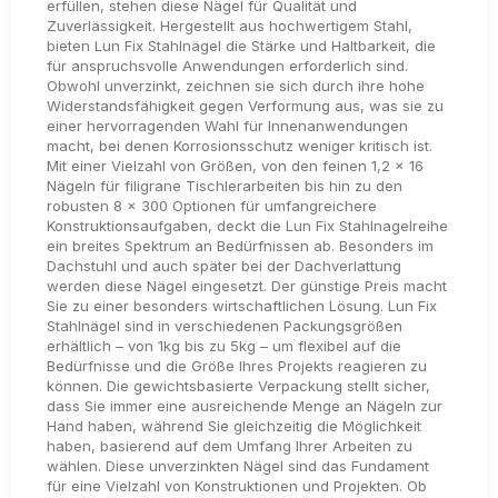
erfüllen, stehen diese Nägel für Qualität und
Zuverlässigkeit. Hergestellt aus hochwertigem Stahl,
bieten Lun Fix Stahlnägel die Stärke und Haltbarkeit, die
für anspruchsvolle Anwendungen erforderlich sind.
Obwohl unverzinkt, zeichnen sie sich durch ihre hohe
Widerstandsfähigkeit gegen Verformung aus, was sie zu
einer hervorragenden Wahl für Innenanwendungen
macht, bei denen Korrosionsschutz weniger kritisch ist.
Mit einer Vielzahl von Größen, von den feinen 1,2 x 16
Nägeln für filigrane Tischlerarbeiten bis hin zu den
robusten 8 x 300 Optionen für umfangreichere
Konstruktionsaufgaben, deckt die Lun Fix Stahlnagelreihe
ein breites Spektrum an Bedürfnissen ab. Besonders im
Dachstuhl und auch später bei der Dachverlattung
werden diese Nägel eingesetzt. Der günstige Preis macht
Sie zu einer besonders wirtschaftlichen Lösung. Lun Fix
Stahlnägel sind in verschiedenen Packungsgrößen
erhältlich – von 1kg bis zu 5kg – um flexibel auf die
Bedürfnisse und die Größe Ihres Projekts reagieren zu
können. Die gewichtsbasierte Verpackung stellt sicher,
dass Sie immer eine ausreichende Menge an Nägeln zur
Hand haben, während Sie gleichzeitig die Möglichkeit
haben, basierend auf dem Umfang Ihrer Arbeiten zu
wählen. Diese unverzinkten Nägel sind das Fundament
für eine Vielzahl von Konstruktionen und Projekten. Ob