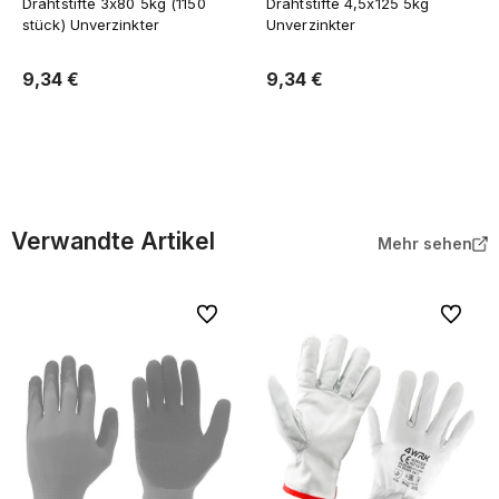
Drahtstifte 3x80 5kg (1150
Drahtstifte 4,5x125 5kg
stück) Unverzinkter
Unverzinkter
9,34 €
9,34 €
In den Warenkorb
In den Warenkorb
Verwandte Artikel
Mehr sehen
Zu Favoriten
Zu Favor