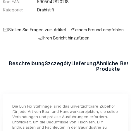
Kod EAN:
5905042820218
Kategorie:
Drahtstift
Stellen Sie Fragen zum Artikel
einem Freund empfehlen
Ihren Bericht hinzufügen
Beschreibung
Szczegóły
Lieferung
Ähnliche
Bew
Produkte
Die Lun Fix Stahlnägel sind das unverzichtbare Zubehör
für jede Art von Bau- und Handwerksprojekten, die solide
Verbindungen und präzise Ausführungen erfordern.
Entwickelt, um die Bedürfnisse von Tischlern, DIY-
Enthusiasten und Fachleuten in der Bauindustrie zu