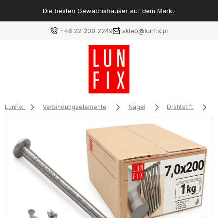
Die besten Gewächshäuser auf dem Markt!
+48 22 230 2249
sklep@lunfix.pl
LunFix
Verbindungselemente
Nägel
Drahtstift