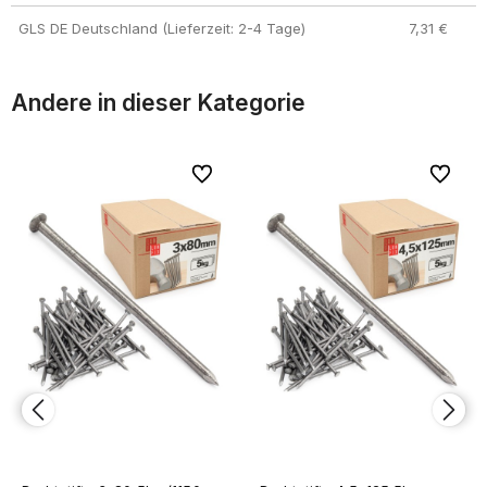
GLS DE Deutschland (Lieferzeit: 2-4 Tage)
7,31 €
Andere in dieser Kategorie
riten
riten
Zu Favoriten
Zu Favoriten
Zu Favor
Zu Favor