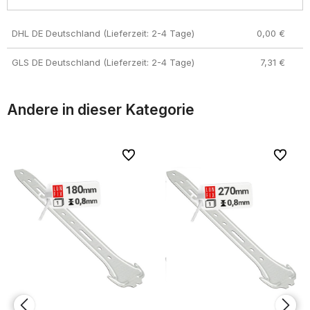
DHL DE Deutschland (Lieferzeit: 2-4 Tage)
0,00 €
GLS DE Deutschland (Lieferzeit: 2-4 Tage)
7,31 €
Andere in dieser Kategorie
riten
riten
Zu Favoriten
Zu Favoriten
Zu Favor
Zu Favor