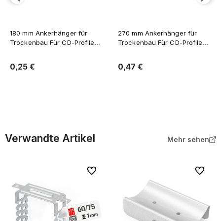
180 mm Ankerhänger für
270 mm Ankerhänger für
Trockenbau Für CD-Profile
Trockenbau Für CD-Profile
60/27
60/27
0,25 €
0,47 €
In den Warenkorb
In den Warenkorb
Verwandte Artikel
Mehr sehen
Zu Favoriten
Zu Favor