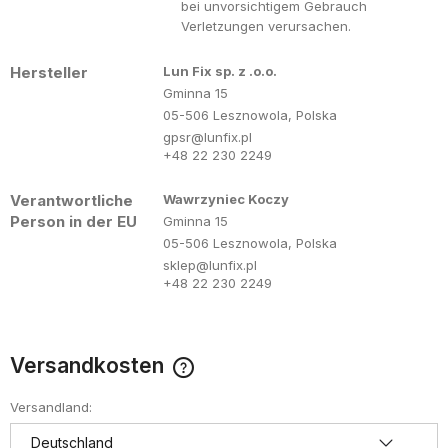
bei unvorsichtigem Gebrauch
Verletzungen verursachen.
Hersteller
Lun Fix sp. z .o.o.
Gminna 15
05-506 Lesznowola, Polska
gpsr@lunfix.pl
+48 22 230 2249
Verantwortliche
Wawrzyniec Koczy
Person in der EU
Gminna 15
05-506 Lesznowola, Polska
sklep@lunfix.pl
+48 22 230 2249
Versandkosten
Der Preis enthält keine eventuell anfallenden
Zahlungskosten
Versandland: