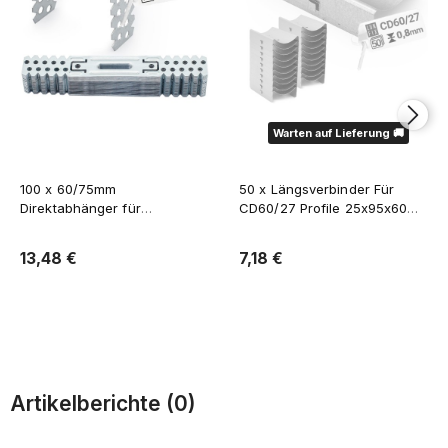
Warten auf Lieferung 🚚
100 x 60/75mm
50 x Längsverbinder Für
Direktabhänger für
CD60/27 Profile 25x95x60
Trockenbau Für CD-Profile
mm Verzinkt
60/27
13,48 €
7,18 €
Zum Warenkorb
Verfügbarkeit der Artikel melden
Artikelberichte (0)