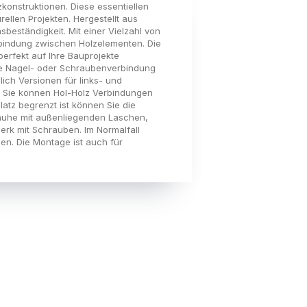
konstruktionen. Diese essentiellen
llen Projekten. Hergestellt aus
beständigkeit. Mit einer Vielzahl von
rbindung zwischen Holzelementen. Die
erfekt auf Ihre Bauprojekte
ige Nagel- oder Schraubenverbindung
ich Versionen für links- und
n. Sie können Hol-Holz Verbindungen
atz begrenzt ist können Sie die
huhe mit außenliegenden Laschen,
rk mit Schrauben. Im Normalfall
en. Die Montage ist auch für