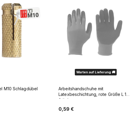
Warten auf Lieferung 🚚
el M10 Schlagdübel
Arbeitshandschuhe mit
Latexbeschichtung, rote Größe L 1
Stück
0,59 €
Zum Warenkorb
Verfügbarkeit der Artikel melden