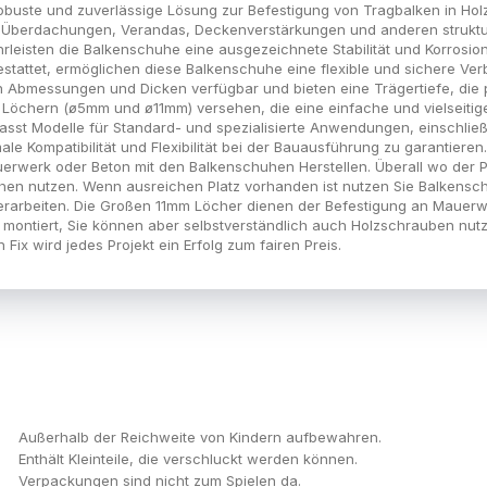
obuste und zuverlässige Lösung zur Befestigung von Tragbalken in Holz
on Überdachungen, Verandas, Deckenverstärkungen und anderen strukture
leisten die Balkenschuhe eine ausgezeichnete Stabilität und Korrosions
tattet, ermöglichen diese Balkenschuhe eine flexible und sichere Ve
n Abmessungen und Dicken verfügbar und bieten eine Trägertiefe, die p
hen Löchern (ø5mm und ø11mm) versehen, die eine einfache und vielseit
sst Modelle für Standard- und spezialisierte Anwendungen, einschließl
le Kompatibilität und Flexibilität bei der Bauausführung zu garantiere
rwerk oder Beton mit den Balkenschuhen Herstellen. Überall wo der Pl
hen nutzen. Wenn ausreichen Platz vorhanden ist nutzen Sie Balkensc
erarbeiten. Die Großen 11mm Löcher dienen der Befestigung an Mauerwe
ontiert, Sie können aber selbstverständlich auch Holzschrauben nutz
Fix wird jedes Projekt ein Erfolg zum fairen Preis.
Außerhalb der Reichweite von Kindern aufbewahren.
Enthält Kleinteile, die verschluckt werden können.
Verpackungen sind nicht zum Spielen da.