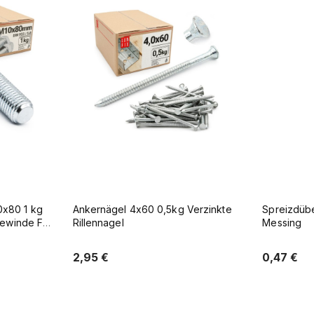
x80 1 kg
Ankernägel 4x60 0,5kg Verzinkte
Spreizdüb
lgewinde FK
Rillennagel
Messing
2,95 €
0,47 €
b
Zum Warenkorb