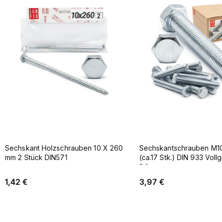
Sechskant Holzschrauben 10 X 260
Sechskantschrauben M10
mm 2 Stück DIN571
(ca.17 Stk.) DIN 933 Vol
5.8
1,42 €
3,97 €
Zum Warenkorb
Zum Warenkor