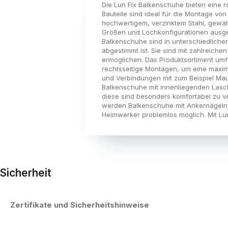
Die Lun Fix Balkenschuhe bieten eine r
Bauteile sind ideal für die Montage v
hochwertigem, verzinktem Stahl, gewähr
Größen und Lochkonfigurationen ausges
Balkenschuhe sind in unterschiedliche
abgestimmt ist. Sie sind mit zahlreic
ermöglichen. Das Produktsortiment umfa
rechtsseitige Montagen, um eine maxima
und Verbindungen mit zum Beispiel Maue
Balkenschuhe mit innenliegenden Lasc
diese sind besonders komfortabel zu v
werden Balkenschuhe mit Ankernägeln m
Heimwerker problemlos möglich. Mit Lun 
Sicherheit
Zertifikate und Sicherheitshinweise