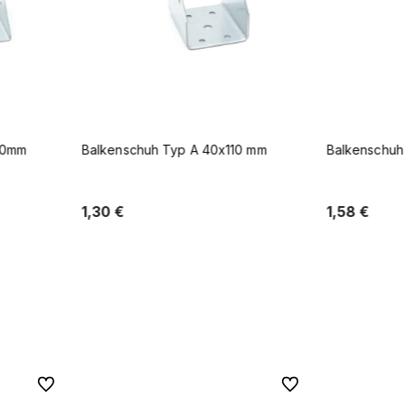
10 mm
Balkenschuh Typ A 40x140 mm
Balkensch
1,58 €
1,32 €
b
In den Warenkorb
Zu Favoriten
Zu Favoriten