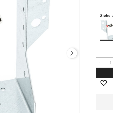
Siehe 
-
Verfügbarkeit:
große Menge