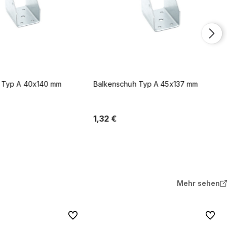
uh Typ A 45x137 mm
1 Paar Balkenschuh Rechts + Links
Typ A 28x130x78x2
2,13 €
In den Warenkorb
In den Warenkorb
Mehr sehen
Zu Favoriten
Zu Favo