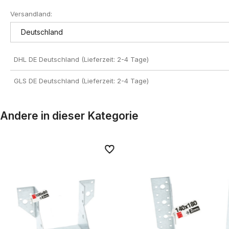
Versandland:
Der Preis enthält keine eventuell
anfallenden Zahlungskosten
DHL DE Deutschland (Lieferzeit: 2-4 Tage)
GLS DE Deutschland (Lieferzeit: 2-4 Tage)
Andere in dieser Kategorie
iten
iten
Zu Favoriten
Zu Favoriten