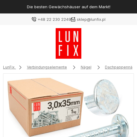
Die besten Gewächshäuser auf dem Markt!
+48 22 230 2249
sklep@lunfix.pl
LunFix
Verbindungselemente
Nägel
Dachpappennäge