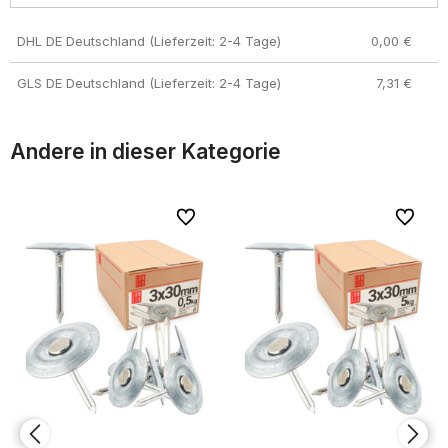
DHL DE Deutschland (Lieferzeit: 2-4 Tage)
0,00 €
GLS DE Deutschland (Lieferzeit: 2-4 Tage)
7,31 €
Andere in dieser Kategorie
riten
riten
Zu Favoriten
Zu Favoriten
Zu Favor
Zu Favor