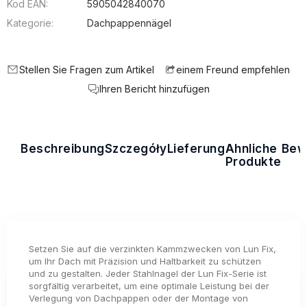
Kod EAN:
5905042840070
Kategorie:
Dachpappennägel
Stellen Sie Fragen zum Artikel
einem Freund empfehlen
Ihren Bericht hinzufügen
Beschreibung
Szczegóły
Lieferung
Ähnliche
Bew
Produkte
Setzen Sie auf die verzinkten Kammzwecken von Lun Fix,
um Ihr Dach mit Präzision und Haltbarkeit zu schützen
und zu gestalten. Jeder Stahlnagel der Lun Fix-Serie ist
sorgfältig verarbeitet, um eine optimale Leistung bei der
Verlegung von Dachpappen oder der Montage von