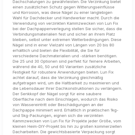
Dachschalungen zu gewährleisten. Die Verzinkung bietet
einen zusätzlichen Schutz gegen Witterungseinflüsse
und Korrosion, was diese Nägel zu einer langlebigen
Wahl für Dachdecker und Handwerker macht. Durch die
Verwendung von verzinkten Kammzwecken von Lun Fix
bei der Dachpappenverlegung stellen Sie sicher, dass die
Verbindungsmaterialien fest und sicher an ihrem Platz
bleiben, selbst unter extremen Wetterbedingungen. Diese
Nägel sind in einer Vielzahl von Längen von 20 bis 80
erhältlich und bieten die Flexibilität, die Sie für
verschiedene Dachmaterialien und -stärken benötigen.
Die 25 und 30 Optionen sind perfekt für feinere Arbeiten,
während die 40, 50 und 60 Varianten zusätzliche
Festigkeit für robustere Anwendungen bieten. Lun Fix
achtet darauf, dass die Verzinkung gleichmäßig
aufgetragen wird, um die Haltbarkeit zu maximieren und
die Lebensdauer Ihrer Dachkonstruktionen zu verlängern.
Der Senkkopf der Nägel sorgt für eine saubere
Oberfläche nach dem Einschlagen, wodurch das Risiko
von Wassereintritt oder Beschädigungen an der
Dachpappe minimiert wird. Erhältlich in praktischen 1kg-
und 5kg-Packungen, eignen sich die verzinkten
Kammzwecken von Lun Fix für Projekte jeder Größe, vom
kleinen Heim-DIY-Projekt bis hin zu großen kommerziellen
Dacharbeiten. Die gewichtsbasierte Verpackung sorgt