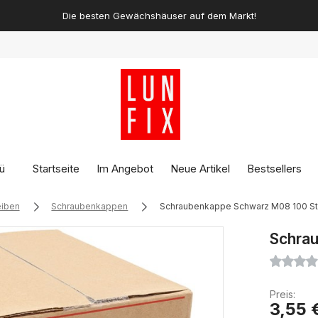
Die besten Gewächshäuser auf dem Markt!
ü
Startseite
Im Angebot
Neue Artikel
Bestsellers
eiben
Schraubenkappen
Schraubenkappe Schwarz M08 100 S
Schra
Preis:
3,55 