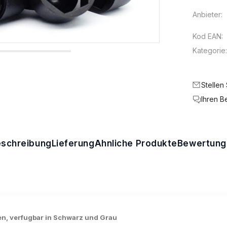
Anbieter:
Kod EAN:
Kategorie
Stellen
Ihren B
schreibung
Lieferung
Ähnliche Produkte
Bewertung
, verfugbar in Schwarz und Grau