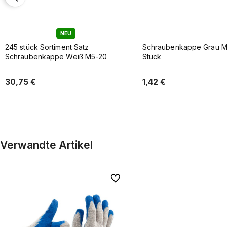
Schraubenkappe Grau M05 10
Schraubenkappe Grau M
Stuck
Stuck
1,42 €
2,95 €
In den Warenkorb
In den Warenkor
Verwandte Artikel
Zu Favoriten