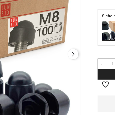
Siehe 
-
Verfügbarkeit:
große Menge