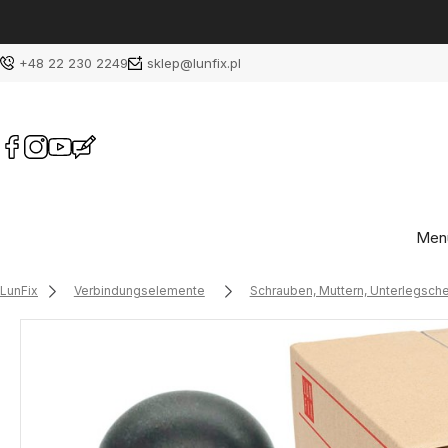
+48 22 230 2249
sklep@lunfix.pl
Men
LunFix
Verbindungselemente
Schrauben, Muttern, Unterlegsch