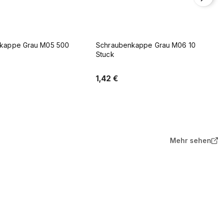
kappe Grau M06 10
Schraubenkappe Grau M06 100
Stuck
3,55 €
In den Warenkorb
In den Warenkorb
Mehr sehen