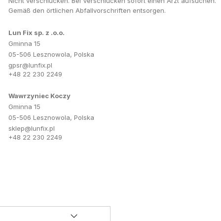
Nicht verschlucken. Bei Verschlucken sofort einen Arzt aufsuchen.
Gemäß den örtlichen Abfallvorschriften entsorgen.
Lun Fix sp. z .o.o.
Gminna 15
05-506 Lesznowola, Polska
gpsr@lunfix.pl
+48 22 230 2249
Wawrzyniec Koczy
Gminna 15
05-506 Lesznowola, Polska
sklep@lunfix.pl
+48 22 230 2249