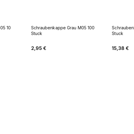
05 100
Schraubenkappe Grau M05 500
Schrauben
Stuck
Stuck
15,38 €
1,42 €
b
In den Warenkorb