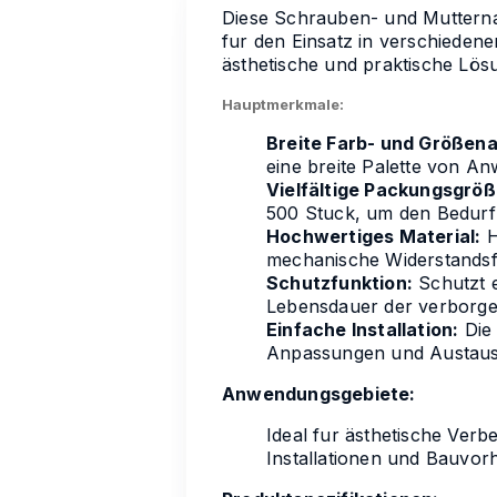
Diese Schrauben- und Mutternab
fur den Einsatz in verschieden
ästhetische und praktische Lö
Hauptmerkmale:
Breite Farb- und Größen
eine breite Palette von A
Vielfältige Packungsgröß
500 Stuck, um den Bedurfn
Hochwertiges Material:
H
mechanische Widerstandsfä
Schutzfunktion:
Schutzt e
Lebensdauer der verborge
Einfache Installation:
Die 
Anpassungen und Austaus
Anwendungsgebiete:
Ideal fur ästhetische Ve
Installationen und Bauvor