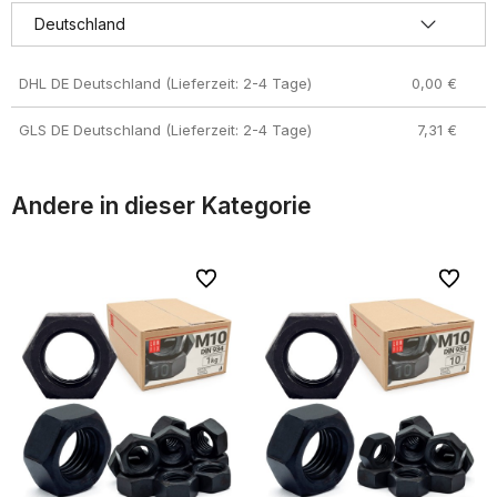
DHL DE Deutschland (Lieferzeit: 2-4 Tage)
0,00 €
GLS DE Deutschland (Lieferzeit: 2-4 Tage)
7,31 €
Andere in dieser Kategorie
riten
riten
Zu Favoriten
Zu Favoriten
Zu Favor
Zu Favor