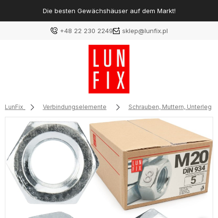
Die besten Gewächshäuser auf dem Markt!
+48 22 230 2249
sklep@lunfix.pl
LunFix
Verbindungselemente
Schrauben, Muttern, Unterlegs